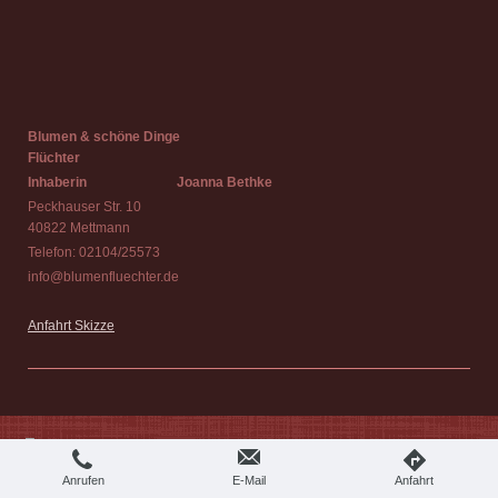
Blumen & schöne Dinge
Flüchter
Inhaberin
Joanna Bethke
Peckhauser Str. 10
40822 Mettmann
Telefon: 02104/25573
info@blumenfluechter.de
Anfahrt Skizze
Login
Druckversion
|
Sitemap
Webansicht
© © Blumen und schöne Dinge - Flüchter
Anrufen
E-Mail
Anfahrt